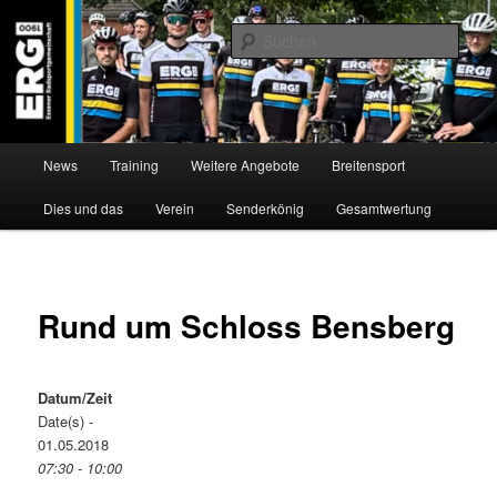
Zum
Willkommen bei der Essener Radsportgemeinschaft
Inhalt
Such
wechseln
ERG 1900 e.V
Hauptmenü
News
Training
Weitere Angebote
Breitensport
Dies und das
Verein
Senderkönig
Gesamtwertung
Rund um Schloss Bensberg
Datum/Zeit
Date(s) -
01.05.2018
07:30 - 10:00