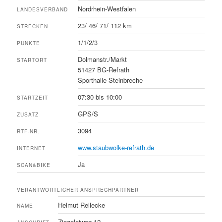
Nordrhein-Westfalen
LANDESVERBAND
23/ 46/ 71/ 112 km
STRECKEN
1/1/2/3
PUNKTE
Dolmanstr./Markt
STARTORT
51427 BG-Refrath
Sporthalle Steinbreche
07:30 bis 10:00
STARTZEIT
GPS/S
ZUSATZ
3094
RTF-NR.
www.staubwolke-refrath.de
INTERNET
Ja
SCAN&BIKE
VERANTWORTLICHER ANSPRECHPARTNER
Helmut Rellecke
NAME
Ziegeleiweg 12