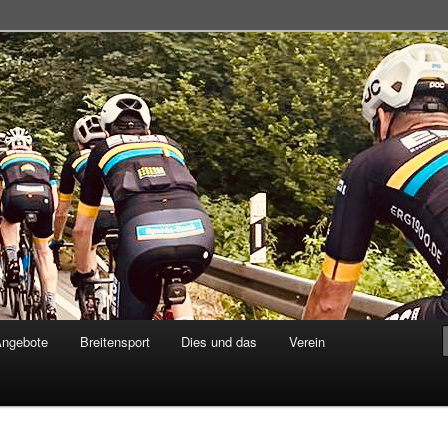
adsportgemeinschaft
Angebote
Breitensport
Dies und das
Verein