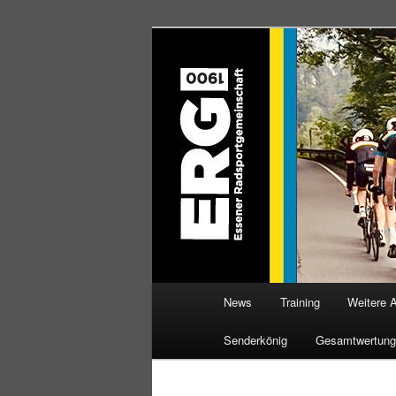
Zum
Willkommen bei der Essener R
Inhalt
wechseln
ERG 1900 e.V
Hauptmenü
News
Training
Weitere 
Senderkönig
Gesamtwertung