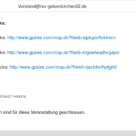
Vorstand@rsv-gelsenkirchen02.de
ks:
cke:
http://www.gpsies.com/map.do?fileId=tqpkgovftxklrecn
cke:
http://www.gpsies.com/map.do?fileId=ktgewlwqdhvgapxi
ecke:
http://www.gpsies.com/map.do?fileId=rjaxfobvfhpfjghd
ESAGT HABEN:
 sind für diese Veranstaltung geschlossen.