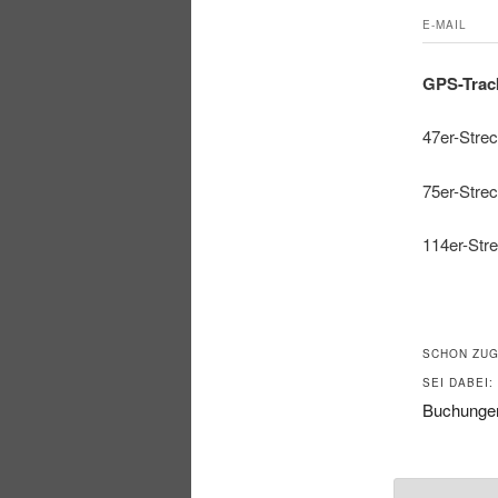
E-MAIL
GPS-Trac
47er-Stre
75er-Stre
114er-Str
SCHON ZUG
SEI DABEI:
Buchungen