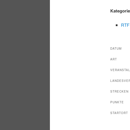
Kategori
RTF
DATUM
ART
VERANSTA
LANDESVE
STRECKEN
PUNKTE
STARTORT