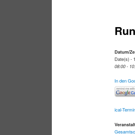
Run
Datum/Ze
Date(s) - 
08:00 - 10
In den Go
ical-Termi
Veranstal
Gesamtsch