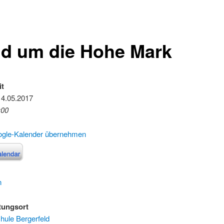
d um die Hohe Mark
it
14.05.2017
:00
ogle-Kalender übernehmen
n
tungsort
ule Bergerfeld