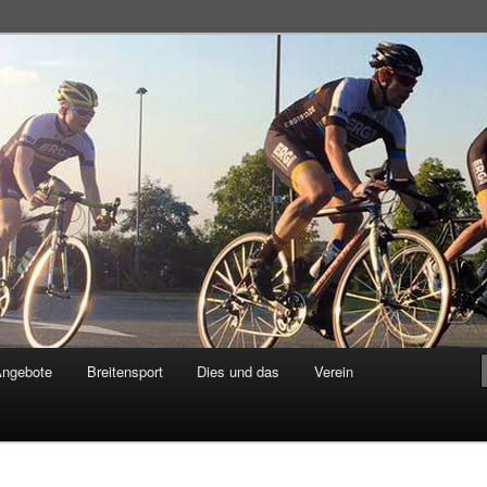
adsportgemeinschaft
Angebote
Breitensport
Dies und das
Verein