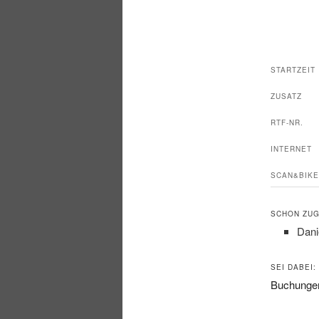
STARTZEIT
ZUSATZ
RTF-NR.
INTERNET
SCAN&BIKE
SCHON ZUG
Dani
SEI DABEI:
Buchungen