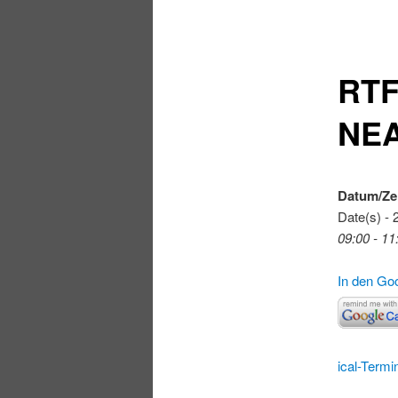
RTF
NE
Datum/Ze
Date(s) - 
09:00 - 11
In den Go
ical-Termi