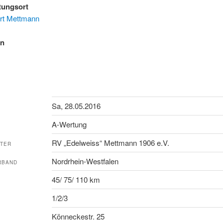
tungsort
rt Mettmann
en
Sa, 28.05.2016
A-Wertung
RV „Edelweiss“ Mettmann 1906 e.V.
LTER
Nordrhein-Westfalen
RBAND
45/ 75/ 110 km
1/2/3
Könneckestr. 25