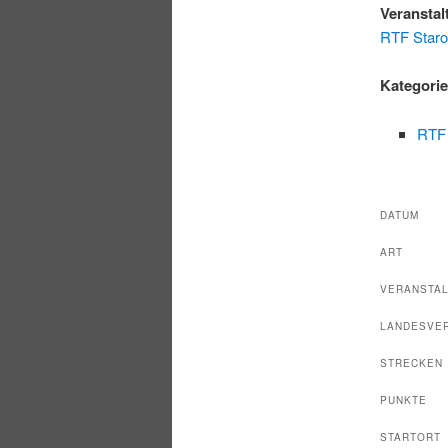
Veranstal
RTF Staro
Kategori
RTF
DATUM
ART
VERANSTA
LANDESVE
STRECKEN
PUNKTE
STARTORT