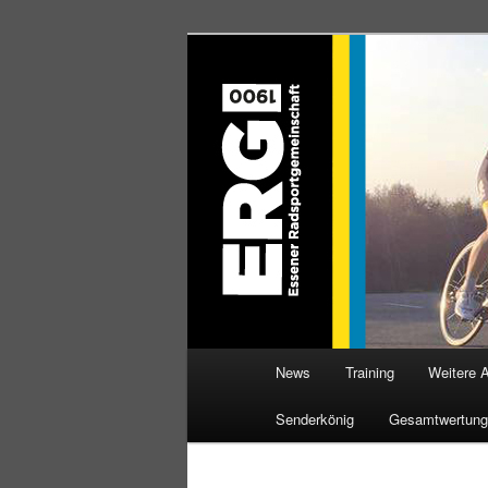
Zum
Willkommen bei der Essener R
Inhalt
wechseln
ERG 1900 e.V
Hauptmenü
News
Training
Weitere 
Senderkönig
Gesamtwertung