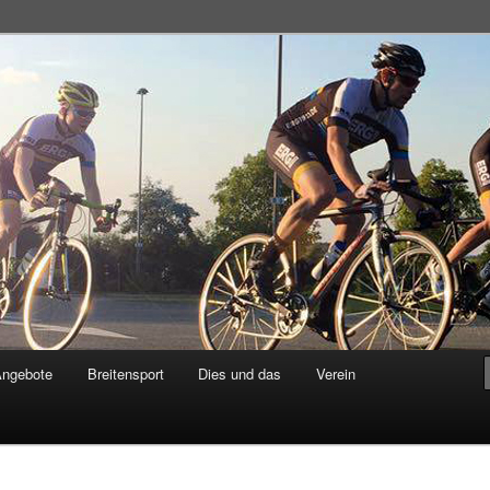
adsportgemeinschaft
Angebote
Breitensport
Dies und das
Verein