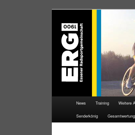
Zum
Willkommen bei der Essener R
Inhalt
wechseln
ERG 1900 e.V
Hauptmenü
News
Training
Weitere 
Senderkönig
Gesamtwertung