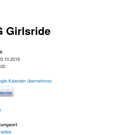
 Girlsride
it
20.10.2016
:00
ogle-Kalender übernehmen
n
tungsort
radies