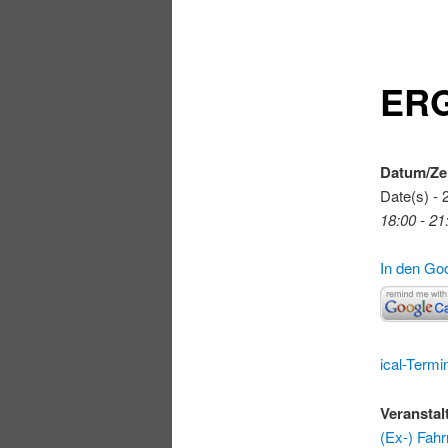
ERG
Datum/Ze
Date(s) - 
18:00 - 21
In den Go
ical-Termi
Veranstal
(Ex-) Fahr