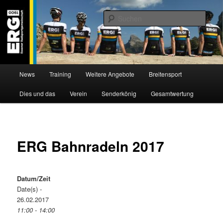
Zum
Willkommen bei der Essener Radsportgemeinschaft
Inhalt
Such
wechseln
ERG 1900 e.V
Hauptmenü
News
Training
Weitere Angebote
Breitensport
Dies und das
Verein
Senderkönig
Gesamtwertung
ERG Bahnradeln 2017
Datum/Zeit
Date(s) -
26.02.2017
11:00 - 14:00