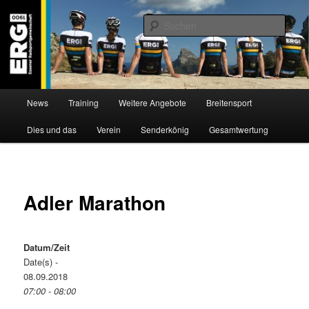
Zum
Willkommen bei der Essener Radsportgemeinschaft
Inhalt
Such
wechseln
ERG 1900 e.V
Hauptmenü
News
Training
Weitere Angebote
Breitensport
Dies und das
Verein
Senderkönig
Gesamtwertung
Adler Marathon
Datum/Zeit
Date(s) -
08.09.2018
07:00 - 08:00