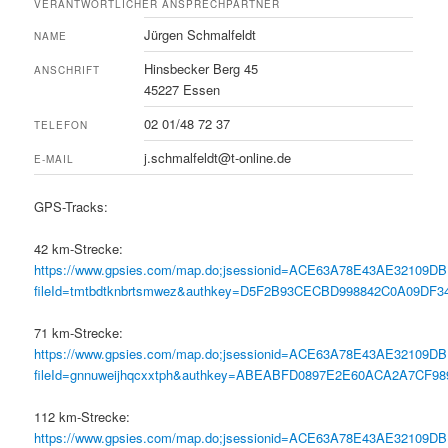
VERANTWORTLICHER ANSPRECHPARTNER
Jürgen Schmalfeldt
NAME
Hinsbecker Berg 45
ANSCHRIFT
45227 Essen
02 01/48 72 37
TELEFON
j.schmalfeldt@t-online.de
E-MAIL
GPS-Tracks:
42 km-Strecke:
https://www.gpsies.com/map.do;jsessionid=ACE63A78E43AE32109D
fileId=tmtbdtknbrtsmwez&authkey=D5F2B93CECBD998842C0A09DF
71 km-Strecke:
https://www.gpsies.com/map.do;jsessionid=ACE63A78E43AE32109D
fileId=gnnuweijhqcxxtph&authkey=ABEABFD0897E2E60ACA2A7CF9
112 km-Strecke:
https://www.gpsies.com/map.do;jsessionid=ACE63A78E43AE32109D