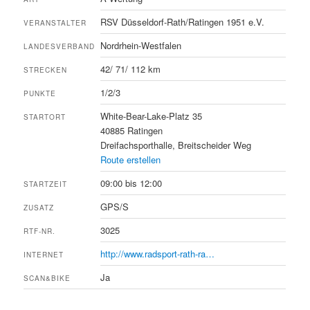
RSV Düsseldorf-Rath/Ratingen 1951 e.V.
VERANSTALTER
Nordrhein-Westfalen
LANDESVERBAND
42/ 71/ 112 km
STRECKEN
1/2/3
PUNKTE
White-Bear-Lake-Platz 35
STARTORT
40885 Ratingen
Dreifachsporthalle, Breitscheider Weg
Route erstellen
09:00 bis 12:00
STARTZEIT
GPS/S
ZUSATZ
3025
RTF-NR.
http://www.radsport-rath-ra…
INTERNET
Ja
SCAN&BIKE