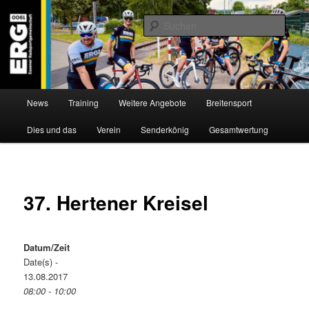
Zum
Willkommen bei der Essener Radsportgemeinschaft
Inhalt
Such
wechseln
ERG 1900 e.V
Hauptmenü
News
Training
Weitere Angebote
Breitensport
Dies und das
Verein
Senderkönig
Gesamtwertung
37. Hertener Kreisel
Datum/Zeit
Date(s) -
13.08.2017
08:00 - 10:00