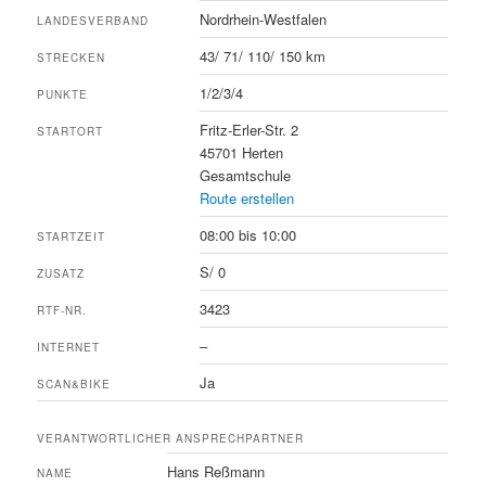
Nordrhein-Westfalen
LANDESVERBAND
43/ 71/ 110/ 150 km
STRECKEN
1/2/3/4
PUNKTE
Fritz-Erler-Str. 2
STARTORT
45701 Herten
Gesamtschule
Route erstellen
08:00 bis 10:00
STARTZEIT
S/ 0
ZUSATZ
3423
RTF-NR.
–
INTERNET
Ja
SCAN&BIKE
VERANTWORTLICHER ANSPRECHPARTNER
Hans Reßmann
NAME