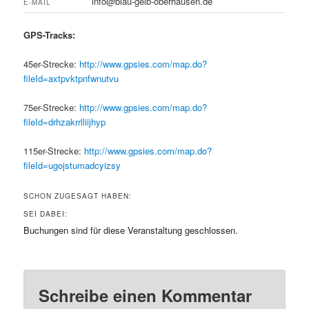
info@blau-gelb-oberhausen.de
E-MAIL
GPS-Tracks:
45er-Strecke:
http://www.gpsies.com/map.do?
fileId=axtpvktpnfwnutvu
75er-Strecke:
http://www.gpsies.com/map.do?
fileId=drhzakrrlliijhyp
115er-Strecke:
http://www.gpsies.com/map.do?
fileId=ugojstumadcyizsy
SCHON ZUGESAGT HABEN:
SEI DABEI:
Buchungen sind für diese Veranstaltung geschlossen.
Schreibe einen Kommentar