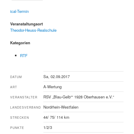
ical-Termin
Veranstaltungsort
Theodor-Heuss-Realschule
Kategorien
RTF
Sa, 02.09.2017
DATUM
A-Wertung
ART
RSV „Blau-Gelb““ 1928 Oberhausen e.V.“
VERANSTALTER
Nordrhein-Westfalen
LANDESVERBAND
44/ 75/ 114 km
STRECKEN
1/2/3
PUNKTE