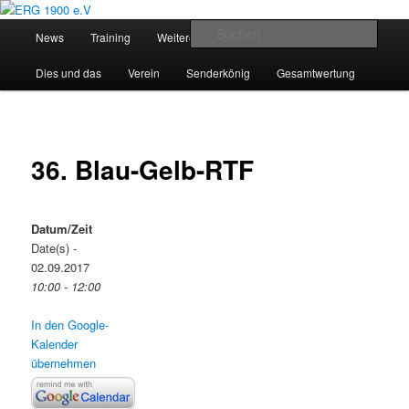
Zum
Willkommen bei der Essener Radsportgemeinschaft
Inhalt
Hauptmenü
Such
News
Training
Weitere Angebote
Breitensport
wechseln
ERG 1900 e.V
Dies und das
Verein
Senderkönig
Gesamtwertung
36. Blau-Gelb-RTF
Datum/Zeit
Date(s) -
02.09.2017
10:00 - 12:00
In den Google-
Kalender
übernehmen