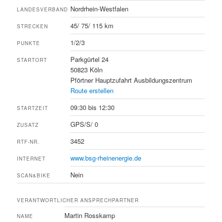
Nordrhein-Westfalen
LANDESVERBAND
45/ 75/ 115 km
STRECKEN
1/2/3
PUNKTE
Parkgürtel 24
STARTORT
50823 Köln
Pförtner Hauptzufahrt Ausbildungszentrum
Route erstellen
09:30 bis 12:30
STARTZEIT
GPS/S/ 0
ZUSATZ
3452
RTF-NR.
www.bsg-rheinenergie.de
INTERNET
Nein
SCAN&BIKE
VERANTWORTLICHER ANSPRECHPARTNER
Martin Rosskamp
NAME