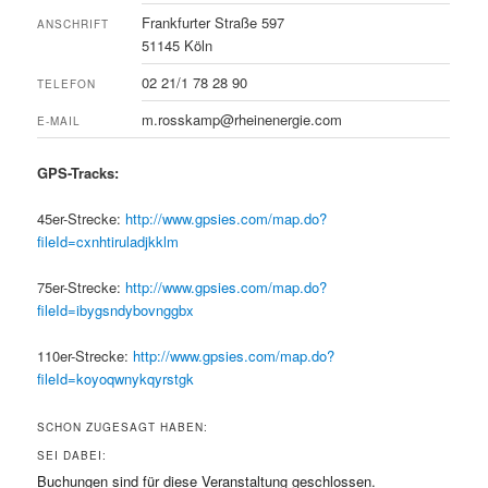
Frankfurter Straße 597
ANSCHRIFT
51145 Köln
02 21/1 78 28 90
TELEFON
m.rosskamp@rheinenergie.com
E-MAIL
GPS-Tracks:
45er-Strecke:
http://www.gpsies.com/map.do?
fileId=cxnhtiruladjkklm
75er-Strecke:
http://www.gpsies.com/map.do?
fileId=ibygsndybovnggbx
110er-Strecke:
http://www.gpsies.com/map.do?
fileId=koyoqwnykqyrstgk
SCHON ZUGESAGT HABEN:
SEI DABEI:
Buchungen sind für diese Veranstaltung geschlossen.