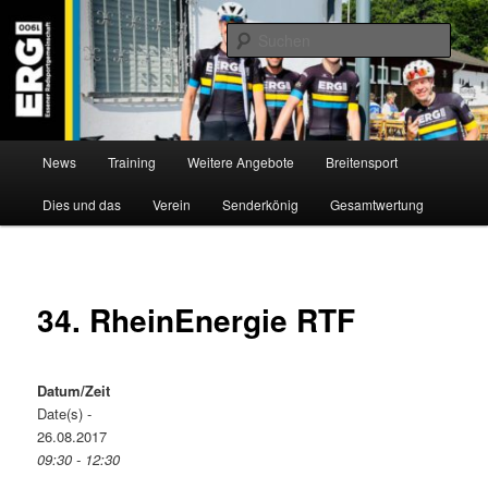
Zum
Willkommen bei der Essener Radsportgemeinschaft
Inhalt
Such
wechseln
ERG 1900 e.V
Hauptmenü
News
Training
Weitere Angebote
Breitensport
Dies und das
Verein
Senderkönig
Gesamtwertung
34. RheinEnergie RTF
Datum/Zeit
Date(s) -
26.08.2017
09:30 - 12:30