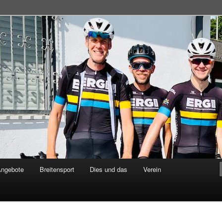
adsportgemeinschaft
Angebote
Breitensport
Dies und das
Verein