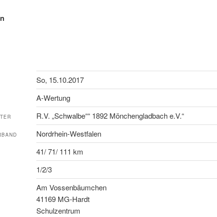
en
So, 15.10.2017
A-Wertung
R.V. „Schwalbe““ 1892 Mönchengladbach e.V.“
LTER
Nordrhein-Westfalen
RBAND
41/ 71/ 111 km
1/2/3
Am Vossenbäumchen
41169 MG-Hardt
Schulzentrum