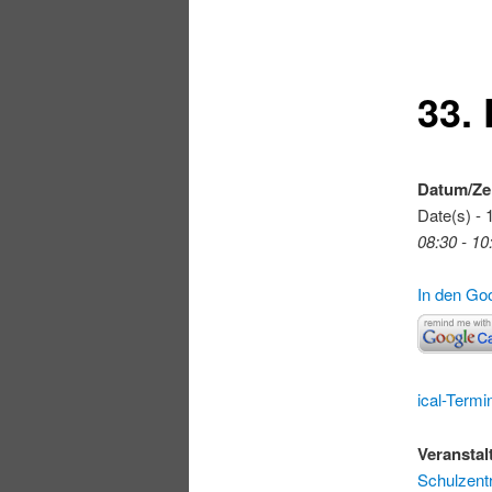
33.
Datum/Ze
Date(s) - 
08:30 - 10
In den Go
ical-Termi
Veranstal
Schulzen