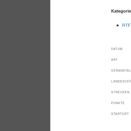
Kategori
RTF
DATUM
ART
VERANSTA
LANDESVE
STRECKEN
PUNKTE
STARTORT