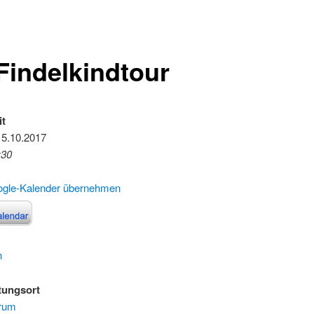
 Findelkindtour
it
15.10.2017
:30
ogle-Kalender übernehmen
n
tungsort
trum