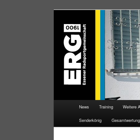
Zum
Willkommen bei der Essener R
Inhalt
wechseln
ERG 1900 e.V
Hauptmenü
News
Training
Weitere 
Senderkönig
Gesamtwertung