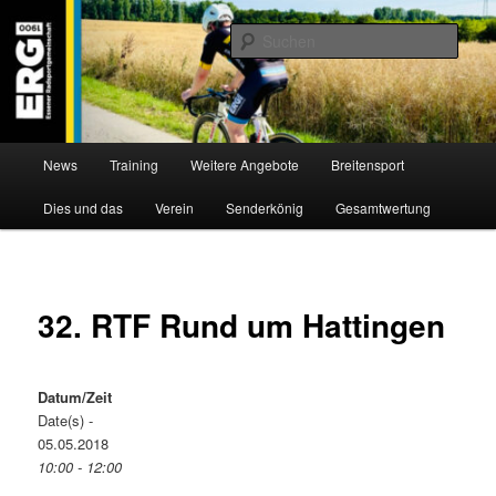
Zum
Willkommen bei der Essener Radsportgemeinschaft
Inhalt
Such
wechseln
ERG 1900 e.V
Hauptmenü
News
Training
Weitere Angebote
Breitensport
Dies und das
Verein
Senderkönig
Gesamtwertung
32. RTF Rund um Hattingen
Datum/Zeit
Date(s) -
05.05.2018
10:00 - 12:00