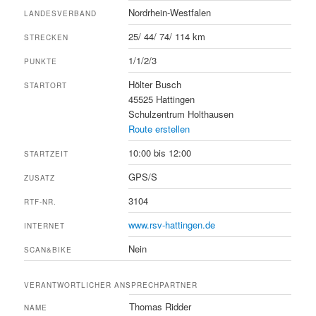
Nordrhein-Westfalen
LANDESVERBAND
25/ 44/ 74/ 114 km
STRECKEN
1/1/2/3
PUNKTE
Hölter Busch
STARTORT
45525 Hattingen
Schulzentrum Holthausen
Route erstellen
10:00 bis 12:00
STARTZEIT
GPS/S
ZUSATZ
3104
RTF-NR.
www.rsv-hattingen.de
INTERNET
Nein
SCAN&BIKE
VERANTWORTLICHER ANSPRECHPARTNER
Thomas Ridder
NAME