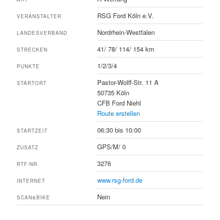
RSG Ford Köln e.V.
VERANSTALTER
Nordrhein-Westfalen
LANDESVERBAND
41/ 78/ 114/ 154 km
STRECKEN
1/2/3/4
PUNKTE
Pastor-Wolff-Str. 11 A
STARTORT
50735 Köln
CFB Ford Niehl
Route erstellen
06:30 bis 10:00
STARTZEIT
GPS/M/ 0
ZUSATZ
3276
RTF-NR.
www.rsg-ford.de
INTERNET
Nein
SCAN&BIKE