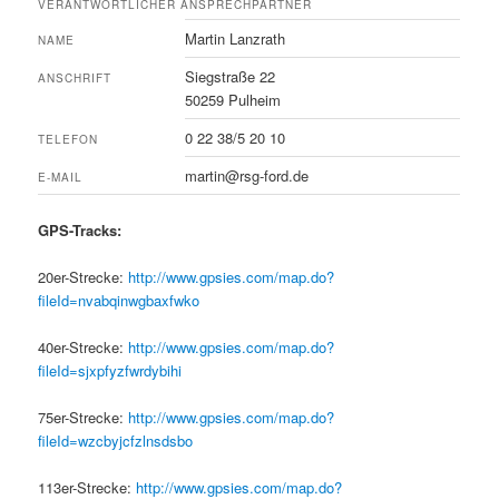
VERANTWORTLICHER ANSPRECHPARTNER
Martin Lanzrath
NAME
Siegstraße 22
ANSCHRIFT
50259 Pulheim
0 22 38/5 20 10
TELEFON
martin@rsg-ford.de
E-MAIL
GPS-Tracks:
20er-Strecke:
http://www.gpsies.com/map.do?
fileId=nvabqinwgbaxfwko
40er-Strecke:
http://www.gpsies.com/map.do?
fileId=sjxpfyzfwrdybihi
75er-Strecke:
http://www.gpsies.com/map.do?
fileId=wzcbyjcfzlnsdsbo
113er-Strecke:
http://www.gpsies.com/map.do?