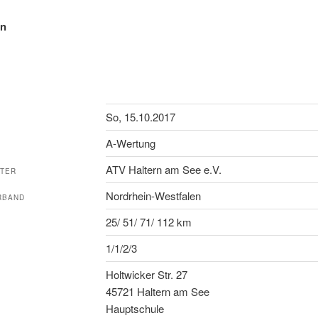
en
So, 15.10.2017
A-Wertung
ATV Haltern am See e.V.
LTER
Nordrhein-Westfalen
RBAND
25/ 51/ 71/ 112 km
1/1/2/3
Holtwicker Str. 27
45721 Haltern am See
Hauptschule