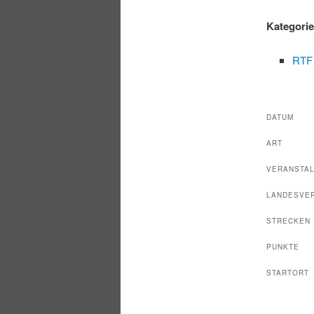
Kategori
RTF
DATUM
ART
VERANSTA
LANDESVE
STRECKEN
PUNKTE
STARTORT