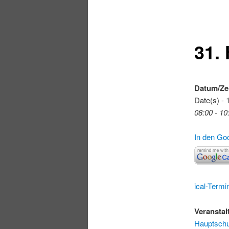
31.
Datum/Ze
Date(s) - 
08:00 - 10
In den Go
ical-Termi
Veranstal
Hauptschu