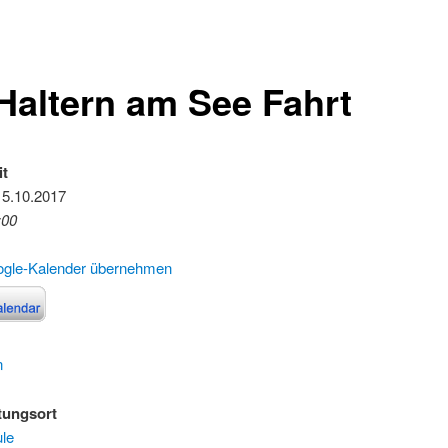
 Haltern am See Fahrt
it
15.10.2017
:00
ogle-Kalender übernehmen
n
tungsort
le