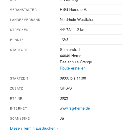
RSG Herne e.V.
VERANSTALTER
Nordrhein-Westfalen
LANDESVERBAND
44/ 72/ 112 km
STRECKEN
1/2/3
PUNKTE
Semlerstr. 4
STARTORT
44649 Herne
Realschule Crange
Route erstellen
09:00 bis 11:00
STARTZEIT
GPS/S
ZUSATZ
3023
RTF-NR.
www.rsg-herne.de
INTERNET
Ja
SCAN&BIKE
Diesen Termin ausdrucken »