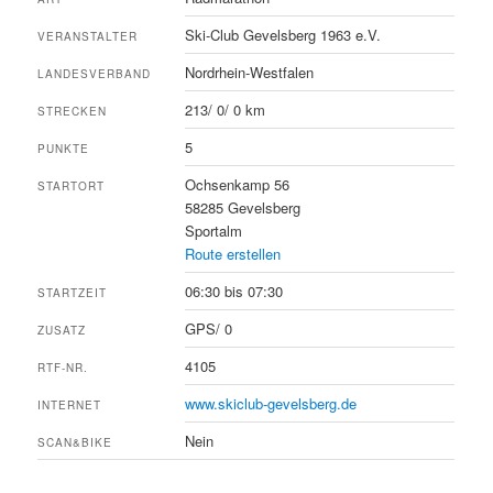
Ski-Club Gevelsberg 1963 e.V.
VERANSTALTER
Nordrhein-Westfalen
LANDESVERBAND
213/ 0/ 0 km
STRECKEN
5
PUNKTE
Ochsenkamp 56
STARTORT
58285 Gevelsberg
Sportalm
Route erstellen
06:30 bis 07:30
STARTZEIT
GPS/ 0
ZUSATZ
4105
RTF-NR.
www.skiclub-gevelsberg.de
INTERNET
Nein
SCAN&BIKE