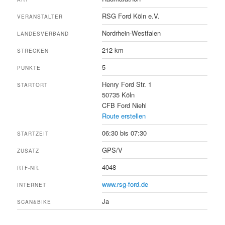
RSG Ford Köln e.V.
VERANSTALTER
Nordrhein-Westfalen
LANDESVERBAND
212 km
STRECKEN
5
PUNKTE
Henry Ford Str. 1
STARTORT
50735 Köln
CFB Ford Niehl
Route erstellen
06:30 bis 07:30
STARTZEIT
GPS/V
ZUSATZ
4048
RTF-NR.
www.rsg-ford.de
INTERNET
Ja
SCAN&BIKE