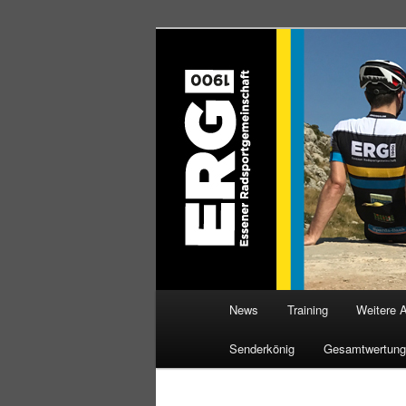
Zum
Willkommen bei der Essener R
Inhalt
wechseln
ERG 1900 e.V
Hauptmenü
News
Training
Weitere 
Senderkönig
Gesamtwertung