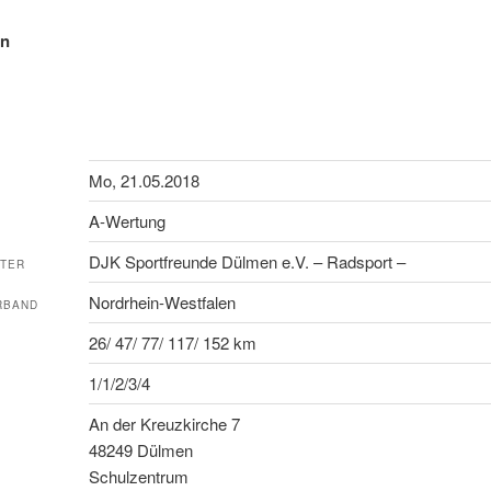
en
Mo, 21.05.2018
A-Wertung
DJK Sportfreunde Dülmen e.V. – Radsport –
LTER
Nordrhein-Westfalen
RBAND
26/ 47/ 77/ 117/ 152 km
1/1/2/3/4
An der Kreuzkirche 7
48249 Dülmen
Schulzentrum