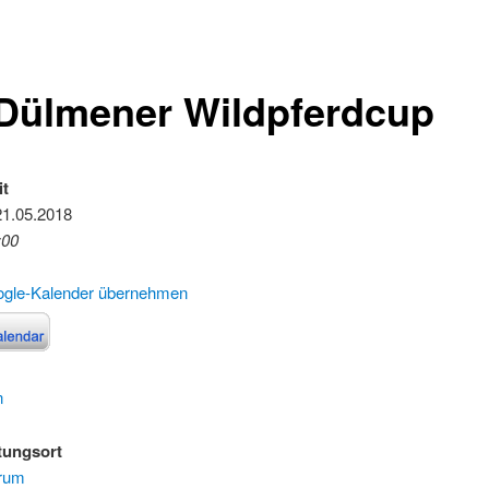
 Dülmener Wildpferdcup
it
21.05.2018
:00
ogle-Kalender übernehmen
n
tungsort
trum