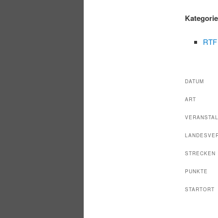
Kategori
RTF
DATUM
ART
VERANSTA
LANDESVE
STRECKEN
PUNKTE
STARTORT