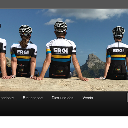
adsportgemeinschaft
Angebote
Breitensport
Dies und das
Verein