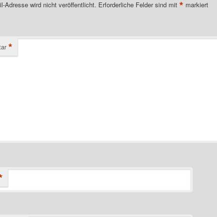
*
l-Adresse wird nicht veröffentlicht.
Erforderliche Felder sind mit
markiert
*
ar
*