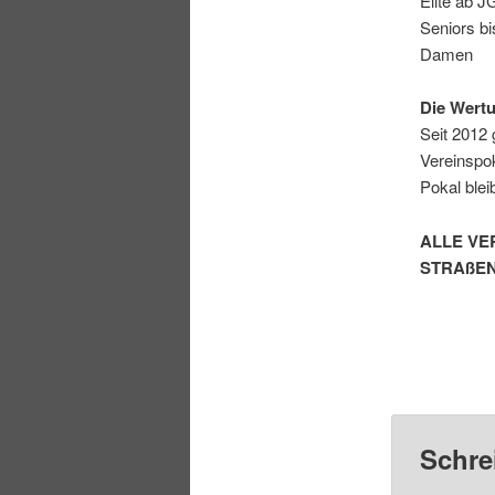
Elite ab J
Seniors b
Damen
Die Wertu
Seit 2012 
Vereinspok
Pokal blei
ALLE VE
STRAßE
Schre