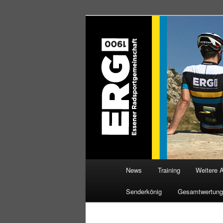
Zum
Willkommen bei der Essener R
Inhalt
wechseln
ERG 1900 e.V
Hauptmenü
News
Training
Weitere 
Senderkönig
Gesamtwertung