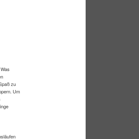
. Was
en
Spaß zu
uppern. Um
n
Dinge
nsläufen