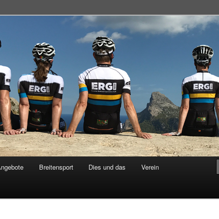
adsportgemeinschaft
Angebote
Breitensport
Dies und das
Verein