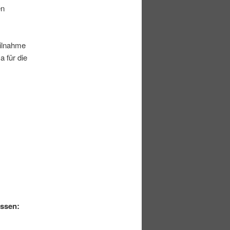
en
eilnahme
 für die
assen: