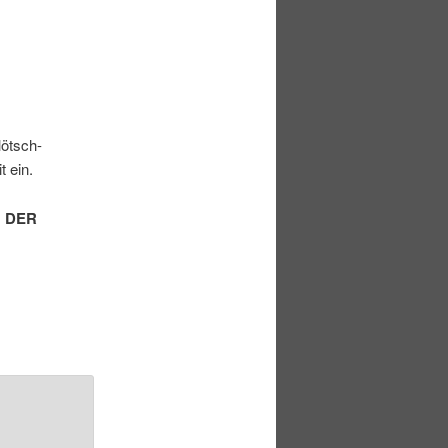
lötsch-
t ein.
 DER