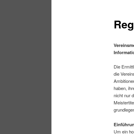
Reg
Vereinsme
Informat
Die Ermit
die Verein
Ambitione
haben, ihr
nicht nur 
Meistertit
grundlege
Einführu
Um ein ho