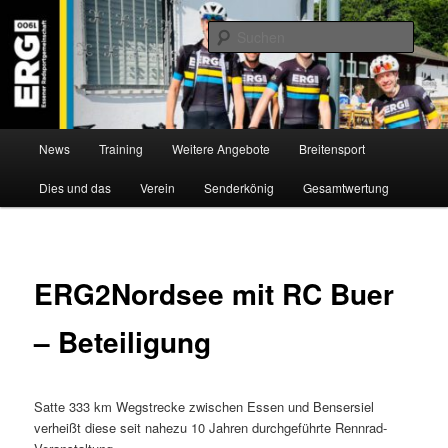
Zum
Willkommen bei der Essener Radsportgemeinschaft
Inhalt
Such
wechseln
ERG 1900 e.V
Hauptmenü
News
Training
Weitere Angebote
Breitensport
Dies und das
Verein
Senderkönig
Gesamtwertung
ERG2Nordsee mit RC Buer
– Beteiligung
Satte 333 km Wegstrecke zwischen Essen und Bensersiel
verheißt diese seit nahezu 10 Jahren durchgeführte Rennrad-