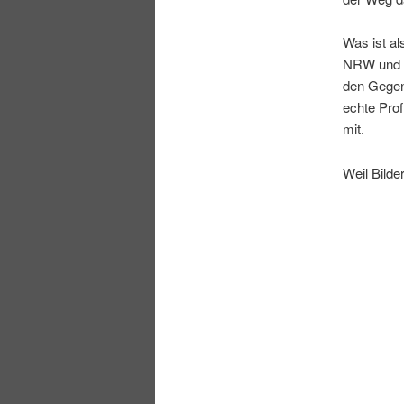
Was ist a
NRW und N
den Gegenw
echte Prof
mit.
Weil Bilde