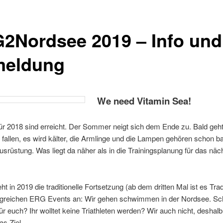
2Nordsee 2019 – Info und
eldung
We need Vitamin Sea!
für 2018 sind erreicht. Der Sommer neigt sich dem Ende zu. Bald geht
r fallen, es wird kälter, die Armlinge und die Lampen gehören schon ba
srüstung. Was liegt da näher als in die Trainingsplanung für das näc
ht in 2019 die traditionelle Fortsetzung (ab dem dritten Mal ist es Trad
olgreichen ERG Events an: Wir gehen schwimmen in der Nordsee. 
 für euch? Ihr wolltet keine Triathleten werden? Wir auch nicht, deshalb
as Ziel….