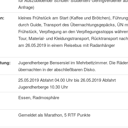
für Auszubildende/ Schüler/ Studenten/ Geringverdiener au
Anfrage)
n:
kleines Frühstück am Start (Kaffee und Brötchen), Führung
durch Guide, Transport des Übernachtungsgepäcks, ÜN m
Frühstück, Verpflegung an den Verpflegungsstopps währen
Tour, Material- und Kleidungstransport, Rücktransport nac
am 26.05.2019 in einem Reisebus mit Radanhänger
tung:
Jugendherberge Bensersiel im Mehrbettzimmer.
Die Räder
übernachten in der abschließbaren Disko.
25.05.2019 Abfahrt 04.00 Uhr bis 26.05.2019 Abfahrt
Jugendherberge 10.30 Uhr
Essen, Radmosphäre
Gemeldet als Marathon, 5 RTF Punkte