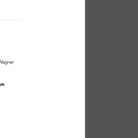
 Wagner
am