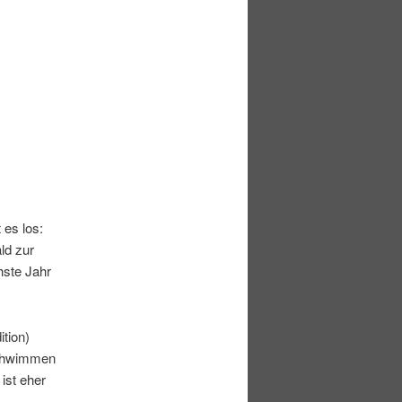
 es los:
ld zur
hste Jahr
ition)
Schwimmen
 ist eher