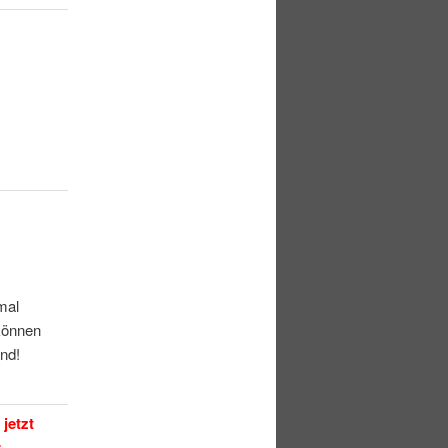
mal
 können
nd!
jetzt
r