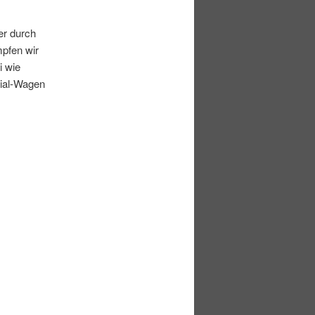
r durch
pfen wir
i wie
rial-Wagen