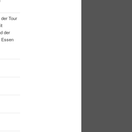
f
 der Tour
it
d der
h Essen