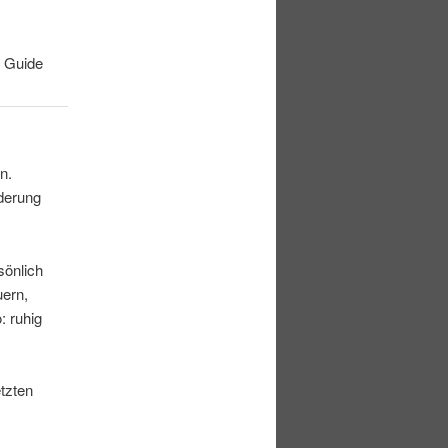
t Guide
n.
rderung
sönlich
uern,
: ruhig
etzten