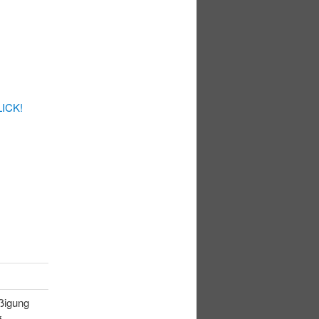
LICK!
äßigung