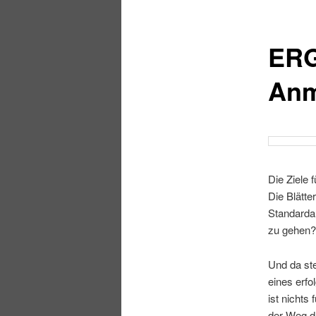
ERG
Anm
Die Ziele 
Die Blätte
Standardau
zu gehen?
Und da ste
eines erf
ist nichts
der Weg d