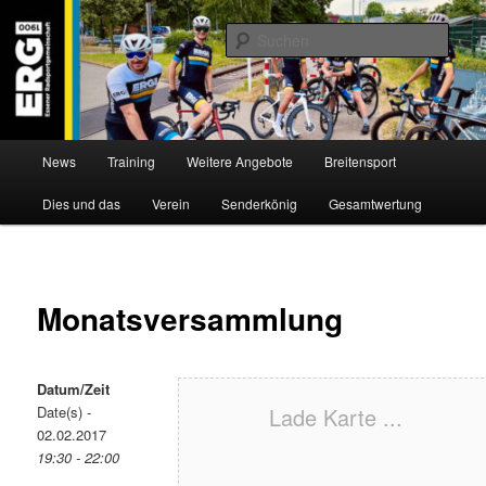
Zum
Willkommen bei der Essener Radsportgemeinschaft
Inhalt
Such
wechseln
ERG 1900 e.V
Hauptmenü
News
Training
Weitere Angebote
Breitensport
Dies und das
Verein
Senderkönig
Gesamtwertung
Monatsversammlung
Datum/Zeit
Date(s) -
Lade Karte ...
02.02.2017
19:30 - 22:00