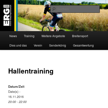
Zum
Willkommen bei der Essener Radsportgemeinschaft
Inhalt
Such
wechseln
ERG 1900 e.V
Hauptmenü
News
Training
Weitere Angebote
Breitensport
Dies und das
Verein
Senderkönig
Gesamtwertung
Hallentraining
Datum/Zeit
Date(s) -
16.11.2016
20:00 - 22:00