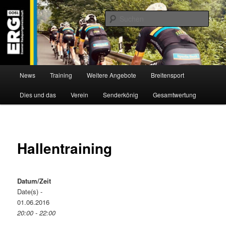
Zum
Willkommen bei der Essener Radsportgemeinschaft
Inhalt
Such
wechseln
ERG 1900 e.V
Hauptmenü
News
Training
Weitere Angebote
Breitensport
Dies und das
Verein
Senderkönig
Gesamtwertung
Hallentraining
Datum/Zeit
Date(s) -
01.06.2016
20:00 - 22:00