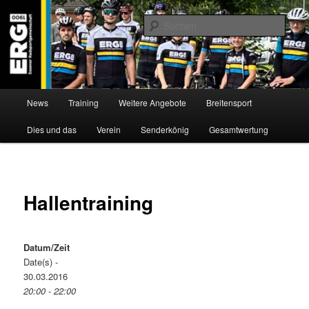
Zum
Willkommen bei der Essener Radsportgemeinschaft
Inhalt
Such
wechseln
ERG 1900 e.V
Hauptmenü
News
Training
Weitere Angebote
Breitensport
Dies und das
Verein
Senderkönig
Gesamtwertung
Hallentraining
Datum/Zeit
Date(s) -
30.03.2016
20:00 - 22:00