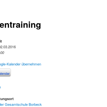
lentraining
it
02.03.2016
:00
ogle-Kalender übernehmen
n
tungsort
 der Gesamtschule Borbeck