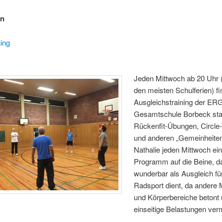
en
ning
Jeden Mittwoch ab 20 Uhr 
den meisten Schulferien) fi
Ausgleichstraining der ERG
Gesamtschule Borbeck stat
Rückenfit-Übungen, Circle-
und anderen „Gemeinheiten“
Nathalie jeden Mittwoch ei
Programm auf die Beine, d
wunderbar als Ausgleich fü
Radsport dient, da andere 
und Körperbereiche betont
einseitige Belastungen ve