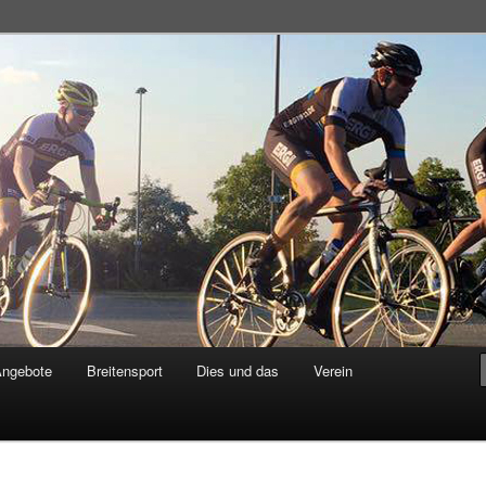
adsportgemeinschaft
Angebote
Breitensport
Dies und das
Verein