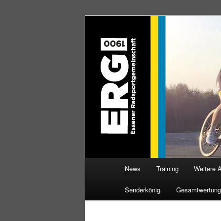
Zum
Willkommen bei der Essener R
Inhalt
wechseln
ERG 1900 e.V
Hauptmenü
News
Training
Weitere 
Senderkönig
Gesamtwertung