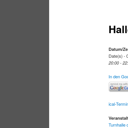
Hal
Datum/Ze
Date(s) - 
20:00 - 22
In den Go
ical-Termi
Veranstal
Turnhalle