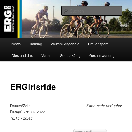
Zum
Willkommen bei der Essener Radsportgemeinschaft
Inhalt
Such
wechseln
ERG 1900 e.V
Hauptmenü
News
Training
Weitere Angebote
Breitensport
Dies und das
Verein
Senderkönig
Gesamtwertung
ERGirlsride
Datum/Zeit
Karte nicht verfügbar
Date(s) - 31.08.2022
18:15 - 20:45