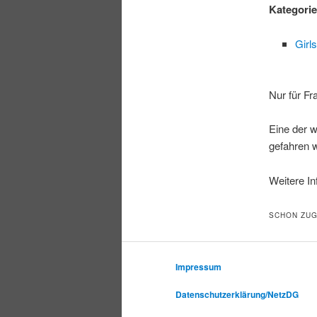
Kategori
Girls
Nur für Fr
Eine der w
gefahren w
Weitere I
SCHON ZUG
Impressum
Datenschutzerklärung/NetzDG