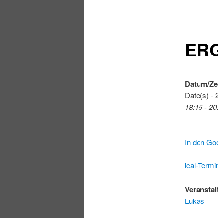
ERG
Datum/Ze
Date(s) - 
18:15 - 20
In den Go
ical-Termi
Veranstal
Lukas