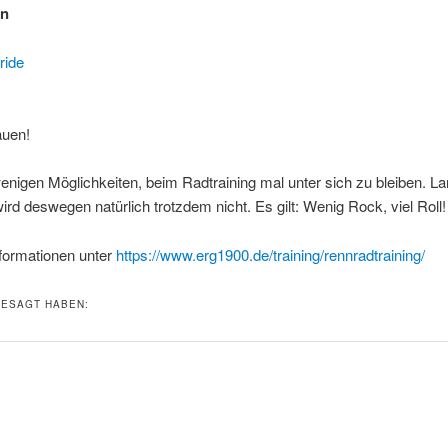
en
ride
auen!
enigen Möglichkeiten, beim Radtraining mal unter sich zu bleiben. 
ird deswegen natürlich trotzdem nicht. Es gilt: Wenig Rock, viel Roll!
nformationen unter
https://www.erg1900.de/training/rennradtraining/
ESAGT HABEN: