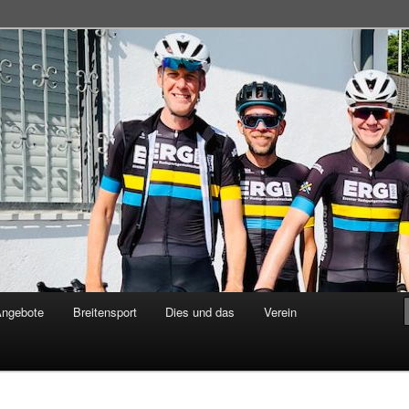
adsportgemeinschaft
Angebote
Breitensport
Dies und das
Verein