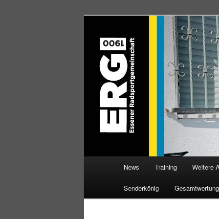
Zum
Willkommen bei der Essener R
Inhalt
wechseln
ERG 1900 e.V
Hauptmenü
News
Training
Weitere 
Senderkönig
Gesamtwertung