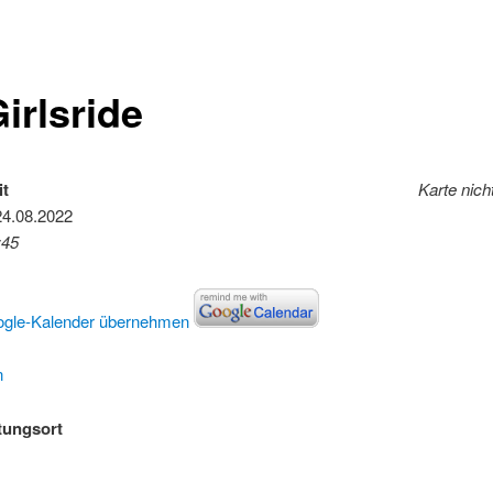
irlsride
it
Karte nich
24.08.2022
:45
ogle-Kalender übernehmen
n
tungsort