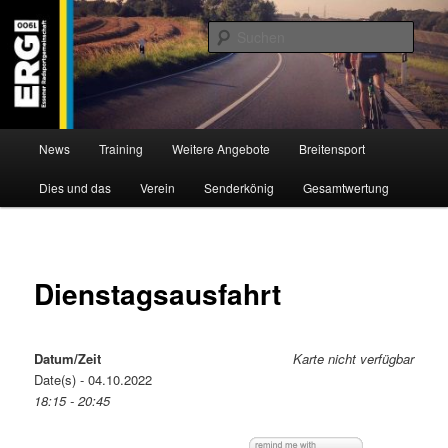
Zum
Willkommen bei der Essener Radsportgemeinschaft
Inhalt
Such
wechseln
ERG 1900 e.V
Hauptmenü
News
Training
Weitere Angebote
Breitensport
Dies und das
Verein
Senderkönig
Gesamtwertung
Dienstagsausfahrt
Datum/Zeit
Karte nicht verfügbar
Date(s) - 04.10.2022
18:15 - 20:45