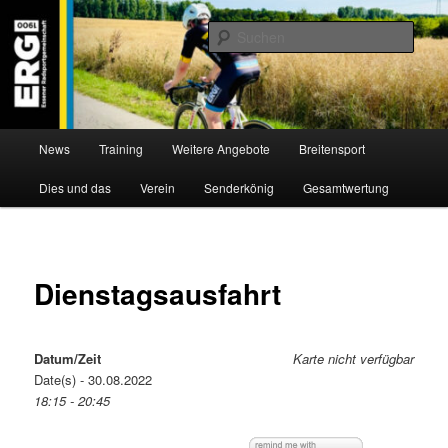
Zum
Willkommen bei der Essener Radsportgemeinschaft
Inhalt
Such
wechseln
ERG 1900 e.V
Hauptmenü
News
Training
Weitere Angebote
Breitensport
Dies und das
Verein
Senderkönig
Gesamtwertung
Dienstagsausfahrt
Datum/Zeit
Karte nicht verfügbar
Date(s) - 30.08.2022
18:15 - 20:45