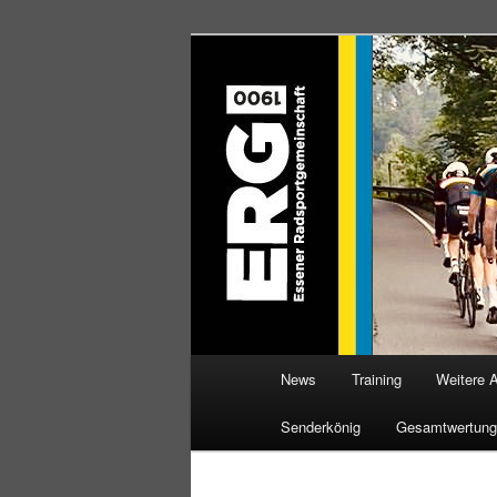
Zum
Willkommen bei der Essener R
Inhalt
wechseln
ERG 1900 e.V
Hauptmenü
News
Training
Weitere 
Senderkönig
Gesamtwertung