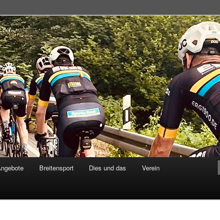
adsportgemeinschaft
Angebote
Breitensport
Dies und das
Verein