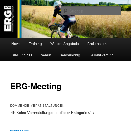
Zum
Willkommen bei der Essener Radsportgemeinschaft
Inhalt
Such
wechseln
ERG 1900 e.V
Hauptmenü
News
Training
Weitere Angebote
Breitensport
Dies und das
Verein
Senderkönig
Gesamtwertung
ERG-Meeting
KOMMENDE VERANSTALTUNGEN
<li>Keine Veranstaltungen in dieser Kategorie</li>