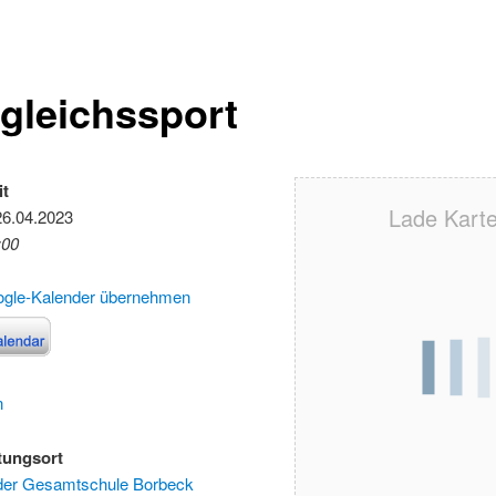
gleichssport
it
Lade Karte 
26.04.2023
:00
ogle-Kalender übernehmen
n
tungsort
 der Gesamtschule Borbeck