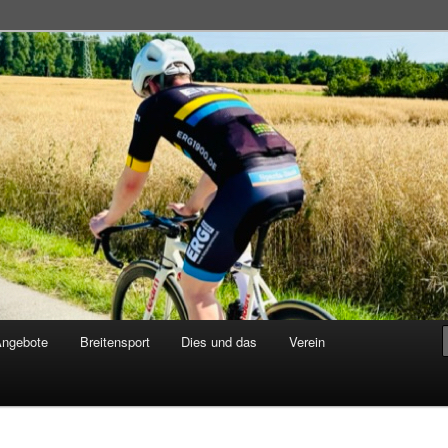
adsportgemeinschaft
Angebote
Breitensport
Dies und das
Verein