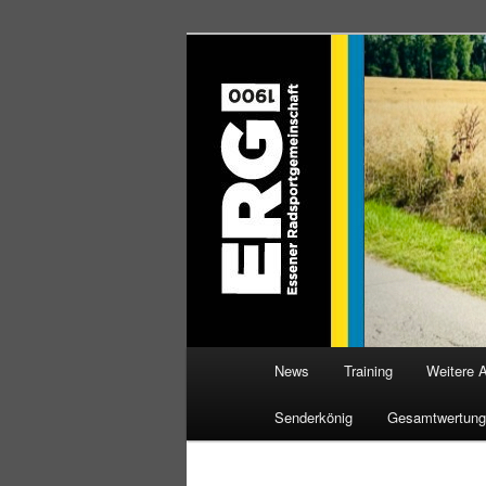
Zum
Willkommen bei der Essener R
Inhalt
wechseln
ERG 1900 e.V
Hauptmenü
News
Training
Weitere 
Senderkönig
Gesamtwertung