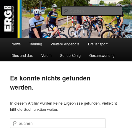
Zum
Zum
Willkommen bei der Essener Radsportgemeinschaft
Inhalt
sekundären
Such
wechseln
Inhalt
wechseln
ERG 1900 e.V
Hauptmenü
News
Training
Weitere Angebote
Breitensport
Dies und das
Verein
Senderkönig
Gesamtwertung
Es konnte nichts gefunden
werden.
In diesem Archiv wurden keine Ergebnisse gefunden, vielleicht
hilft die Suchfunktion weiter.
Suchen