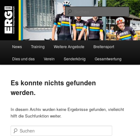
Zum
Zum
Willkommen bei der Essener Radsportgemeinschaft
Inhalt
sekundären
Such
wechseln
Inhalt
wechseln
ERG 1900 e.V
Hauptmenü
News
Training
Weitere Angebote
Breitensport
Dies und das
Verein
Senderkönig
Gesamtwertung
Es konnte nichts gefunden
werden.
In diesem Archiv wurden keine Ergebnisse gefunden, vielleicht
hilft die Suchfunktion weiter.
Suchen