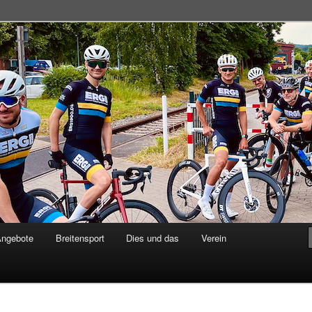
adsportgemeinschaft
Angebote
Breitensport
Dies und das
Verein