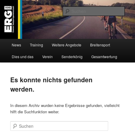
Zum
Zum
Willkommen bei der Essener Radsportgemeinschaft
Inhalt
sekundären
Such
wechseln
Inhalt
wechseln
ERG 1900 e.V
Hauptmenü
News
Training
Weitere Angebote
Breitensport
Dies und das
Verein
Senderkönig
Gesamtwertung
Es konnte nichts gefunden
werden.
In diesem Archiv wurden keine Ergebnisse gefunden, vielleicht
hilft die Suchfunktion weiter.
Suchen