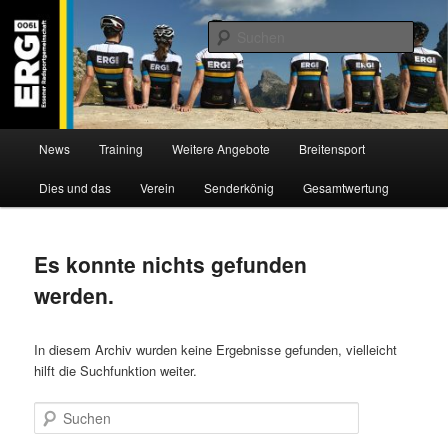
Zum
Zum
Willkommen bei der Essener Radsportgemeinschaft
Inhalt
sekundären
Such
wechseln
Inhalt
wechseln
ERG 1900 e.V
Hauptmenü
News
Training
Weitere Angebote
Breitensport
Dies und das
Verein
Senderkönig
Gesamtwertung
Es konnte nichts gefunden
werden.
In diesem Archiv wurden keine Ergebnisse gefunden, vielleicht
hilft die Suchfunktion weiter.
Suchen